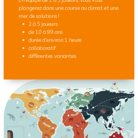
plongerez dans une course au climat et une
mer de solutions !
2 à 5 joueurs
de 10 à 99 ans
durée d'environ 1 heure
collaboratif
différentes variantes